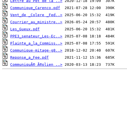
Lettre au Pdt de la ..>
Communique_Carenco.pdf
Vent_de _Colere _Fed..>
Courrier_au_ministre..>
Les_Gueux.pdf
PPE3_senateur_Les-Ec..>
Plainte_a_la_Commiss..>
Communique-mitage-g8..>
Reponse_a_Fee.pdf
CommuniquÃ© Ã©olien ..>