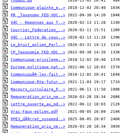
Thumbs.db
Communique-plainte_e..>
PR _Taxonomy FED-VDC..>
VdC - Reponses aux f..>
Courrier_Federation_..>
VdC - Lettre de couv..>
Le_bruit_eolien_Parl..>
CP_Taxonomie FED-VDC..>
Communique-privilege..>
Europe-politique-nat..>
CommuniquÃ©-les-fait..>
Communique-Rte-futur..>
Recours_circulaire_P..>
Remuneration_prix_ne..>
Lettre_ouverte_au_pd..>
Vrai-Faux-eolien.pdf
PPE3_dÃ©cret_suspend..>
Remuneration_prix_ne..>