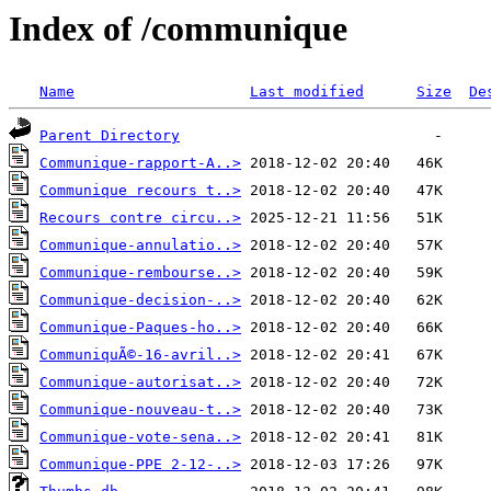
Index of /communique
Name
Last modified
Size
De
Parent Directory
Communique-rapport-A..>
Communique recours t..>
Recours contre circu..>
Communique-annulatio..>
Communique-rembourse..>
Communique-decision-..>
Communique-Paques-ho..>
CommuniquÃ©-16-avril..>
Communique-autorisat..>
Communique-nouveau-t..>
Communique-vote-sena..>
Communique-PPE 2-12-..>