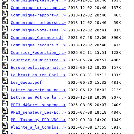
Communique-plainte_e..>
Communique-privilege..>
Communique-rapport-A..>
Communique-rembourse..>
Communique-vote-sena..>
Communique_Carenco.pdf
Communique recours t..>
Courrier_Federation_..>
Courrier_au_ministre..>
Europe-politique-nat..>
Le_bruit_eolien_Parl..>
Les_Gueux.pdf
Lettre_ouverte_au_pd..>
Lettre au Pdt de la ..>
PPE3_dÃ©cret_suspend..>
PPE3_senateur_Les-Ec..>
PR _Taxonomy FED-VDC..>
Plainte_a_la_Commiss..>