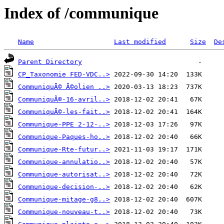
Index of /communique
Name
Last modified
Size
De
Parent Directory
CP_Taxonomie FED-VDC..>
CommuniquÃ© Ã©olien ..>
CommuniquÃ©-16-avril..>
CommuniquÃ©-les-fait..>
Communique-PPE 2-12-..>
Communique-Paques-ho..>
Communique-Rte-futur..>
Communique-annulatio..>
Communique-autorisat..>
Communique-decision-..>
Communique-mitage-g8..>
Communique-nouveau-t..>